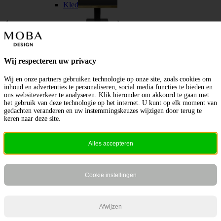
Kledinghangers
Germain Dining Table
Pigalle Coffee Table Ø70*60
Scroll naar bovenzijde
Wij respecteren uw privacy
Kussens
Wij en onze partners gebruiken technologie op onze site, zoals cookies om
inhoud en advertenties te personaliseren, social media functies te bieden en
ons websiteverkeer te analyseren. Klik hieronder om akkoord te gaan met
het gebruik van deze technologie op het internet. U kunt op elk moment van
gedachten veranderen en uw instemmingskeuzes wijzigen door terug te
keren naar deze site.
Muurdecoratie
Alles accepteren
Cookie instellingen
Opbergers
Afwijzen