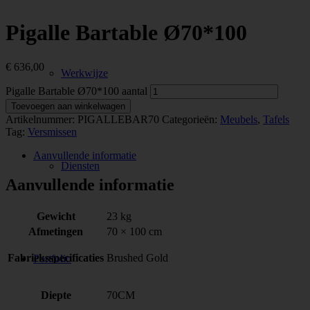
Pigalle Bartable Ø70*100
€
636,00
Werkwijze
Pigalle Bartable Ø70*100 aantal
Toevoegen aan winkelwagen
Artikelnummer:
PIGALLEBAR70
Categorieën:
Meubels
,
Tafels
Tag:
Versmissen
Aanvullende informatie
Diensten
Aanvullende informatie
Gewicht
23 kg
Afmetingen
70 × 100 cm
Fabrieksspecificaties
Brushed Gold
Portfolio
Diepte
70CM