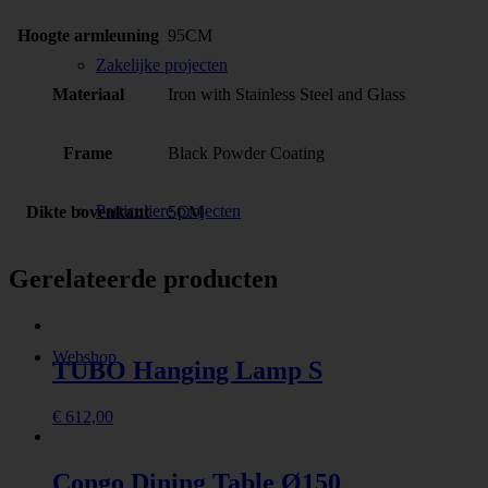
Hoogte armleuning
95CM
Zakelijke projecten
Materiaal
Iron with Stainless Steel and Glass
Frame
Black Powder Coating
Particuliere projecten
Dikte bovenkant
5CM
Gerelateerde producten
Webshop
TUBO Hanging Lamp S
€
612,00
Congo Dining Table Ø150