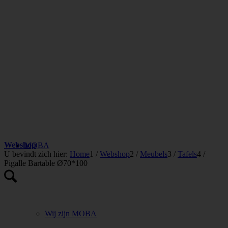
Webshop
MOBA
U bevindt zich hier:
Home
1
/
Webshop
2
/
Meubels
3
/
Tafels
4
/
Pigalle Bartable Ø70*100
Wij zijn MOBA