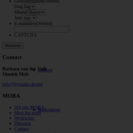
Geboortedatum
(Vereist)
Dag
Maand
Jaar
E-mailadres
(Vereist)
Fauteuils
CAPTCHA
Contact
Barbara van der Valk
Banken
Moniek Mels
info@bymoba.design
MOBA
Wij zijn MOBA
Barkrukken
Meet the team
Werkwijze
Diensten
Contact