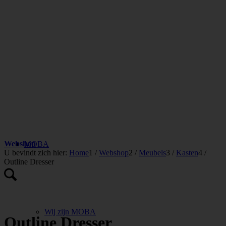
Webshop
MOBA
U bevindt zich hier:
Home
1
/
Webshop
2
/
Meubels
3
/
Kasten
4
/
Outline Dresser
Wij zijn MOBA
Outline Dresser