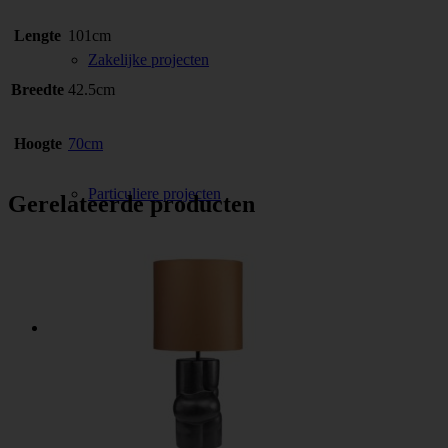
Lengte
101cm
Zakelijke projecten
Breedte
42.5cm
Hoogte
70cm
Particuliere projecten
Gerelateerde producten
Webshop