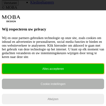
Kledinghangers
© MOBA
Home
Privacybeleid
Cookies
Contact
Wij respecteren uw privacy
Kussens
Wij en onze partners gebruiken technologie op onze site, zoals cookies om
Outline Dresser
Outline Dresser
inhoud en advertenties te personaliseren, social media functies te bieden en
ons websiteverkeer te analyseren. Klik hieronder om akkoord te gaan met
Scroll naar bovenzijde
het gebruik van deze technologie op het internet. U kunt op elk moment van
gedachten veranderen en uw instemmingskeuzes wijzigen door terug te
keren naar deze site.
Muurdecoratie
Alles accepteren
Cookie instellingen
Opbergers
Afwijzen