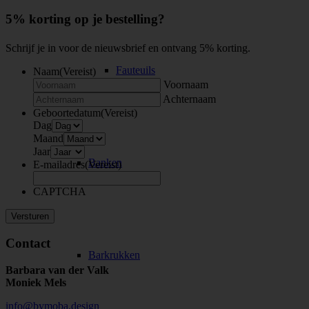
5% korting op je bestelling?
Schrijf je in voor de nieuwsbrief en ontvang 5% korting.
Fauteuils
Naam
(Vereist)
Voornaam
Achternaam
Geboortedatum
(Vereist)
Dag
Maand
Jaar
Banken
E-mailadres
(Vereist)
CAPTCHA
Contact
Barkrukken
Barbara van der Valk
Moniek Mels
info@bymoba.design