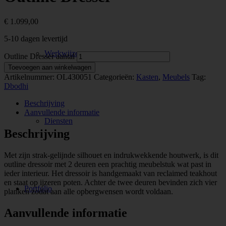
€
1.099,00
5-10 dagen levertijd
Werkwijze
Outline Dresser aantal
Toevoegen aan winkelwagen
Artikelnummer:
OL430051
Categorieën:
Kasten
,
Meubels
Tag:
Dbodhi
Beschrijving
Aanvullende informatie
Diensten
Beschrijving
Met zijn strak-gelijnde silhouet en indrukwekkende houtwerk, is dit
outline dressoir met 2 deuren een prachtig meubelstuk wat past in
ieder interieur. Het dressoir is handgemaakt van reclaimed teakhout
en staat op ijzeren poten. Achter de twee deuren bevinden zich vier
Portfolio
planken zodat aan alle opbergwensen wordt voldaan.
Aanvullende informatie