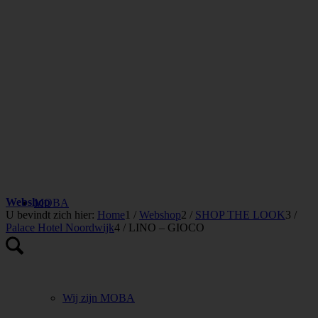
Webshop
MOBA
U bevindt zich hier:
Home
1
/
Webshop
2
/
SHOP THE LOOK
3
/
Palace Hotel Noordwijk
4
/
LINO – GIOCO
Wij zijn MOBA