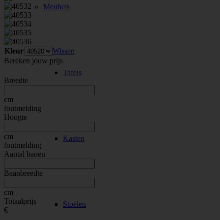
Meubels
Kleur
Wissen
Bereken jouw prijs
Tafels
Breedte
cm
foutmelding
Hoogte
cm
Kasten
foutmelding
Aantal banen
Baanbreedte
cm
Totaalprijs
Stoelen
€