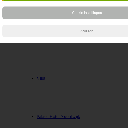
Scroll naar bovenzijde
Abovo Media
Cookie instellingen
Afwijzen
Herenhuis
Villa
Palace Hotel Noordwijk